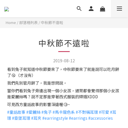
Home
/
部落格列表
/
中秋節不遠啦
中秋節不遠啦
2019-08-12
看到兔子就知道中秋節要來了，中秋節要來了就是說可以吃月餅
了
🤤
（才沒有）
我們先別管月餅了，我是想問說，
當你們看到兔子旁邊出現一個小女孩，通常都會覺得那個小女孩
是愛麗絲嗎？說不定那是穿著西式服裝的嫦娥XDDD
可見西方童話故事的影響深遠喔
🧐
~
#
童話故事
#
愛麗絲
#
兔子
#
馬卡龍色系
#
不對稱耳環
#
可愛
#
耳
環
#
垂墜耳環
#
耳夾
#
earringstyle
#
earrings
#
accessories