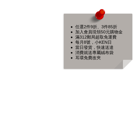
任選2件9折、3件85折
加入會員現領50元購物金
滿312郵局超取免運費
每月8號，小KEN日
當日發貨，快速送達
消費就送專屬絨布袋
耳環免費改夾