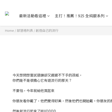
最新活動看這裡
主打！推薦！925 全純銀系列
Home
/
部落格列表
/
創造自己的流行
今天想問想嘗試頸鍊卻又遲遲不下手的孩紙，
你們是不是很擔心它有退流行的那天？
不要怕，今年就給他買起來
你朋友看你戴了，他們覺得好美，然後他們也開始戴。你朋友的朋友
然後就流行起來了啦XDDDD