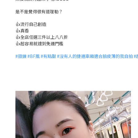
是不是覺得很有道理勒？
👍
流行自己創造
👍
真香
👍
全店任選三件以上八八折
👍
超容易就達到免運門檻
#
頸鍊
#
BF風
#
有點甜
#
沒有人的捷運車廂適合臉皮薄的我自拍
#