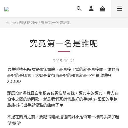
Home
/
部落格列表
/
究竟第一名是誰呢
究竟第一名是誰呢
2019-10-21
男生送禮有時候會毫無頭緒，最直接了當的就是直接問，你們賣
最好的是哪個？大概是覺得賣最好的那個就最不容易出錯吧
XDDDD
那麼Ken媽就直白地跟各位男性朋友說，經典中的經典、實力在
伯仲之間的這兩款，就是我們家銷售最好的手鍊啦~細細的手鍊
最能襯托出手部優雅的曲線了
❤️
不過在購買之前，要記得確認送禮的對象是否有一樣的手鍊了喔
🧐
🧐
🧐