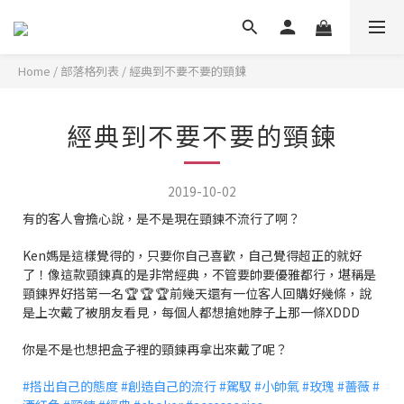
Home
/
部落格列表
/
經典到不要不要的頸鍊
經典到不要不要的頸鍊
2019-10-02
有的客人會擔心說，是不是現在頸鍊不流行了啊？
Ken媽是這樣覺得的，只要你自己喜歡，自己覺得超正的就好
了！像這款頸鍊真的是非常經典，不管要帥要優雅都行，堪稱是
頸鍊界好搭第一名
🏆
🏆
🏆
前幾天還有一位客人回購好幾條，說
是上次戴了被朋友看見，每個人都想搶她脖子上那一條XDDD
你是不是也想把盒子裡的頸鍊再拿出來戴了呢？
#
搭出自己的態度
#
創造自己的流行
#
駕馭
#
小帥氣
#
玫瑰
#
薔薇
#