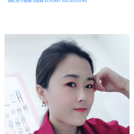
酒紅色
#
頸鍊
#
經典
#
choker
#
accessories