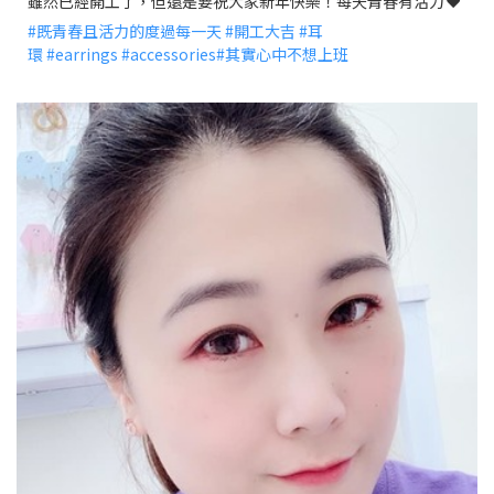
雖然已經開工了，但還是要祝大家新年快樂！每天青春有活力
❤️
#
既青春且活力的度過每一天
#
開工大吉
#
耳
環
#
earrings
#
accessories
#
其實心中不想上班