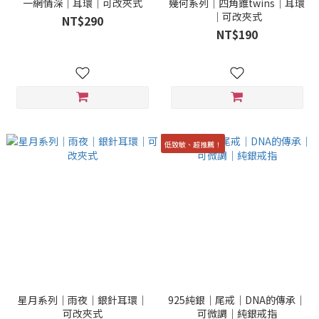
一網情深｜耳環｜可改夾式
幾何系列｜四角錐twins｜耳環
｜可改夾式
NT$290
NT$190
低致敏、超推薦！
星月系列｜雨夜｜銀針耳環｜
925純銀｜尾戒｜DNA的傳承｜
可改夾式
可微調｜純銀戒指