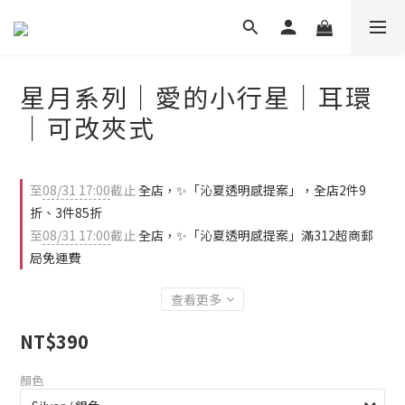
星月系列｜愛的小行星｜耳環
｜可改夾式
至
08/31 17:00
截止
全店，✨「沁夏透明感提案」，全店2件9
折、3件85折
至
08/31 17:00
截止
全店，✨「沁夏透明感提案」滿312超商郵
局免運費
查看更多
NT$390
顏色