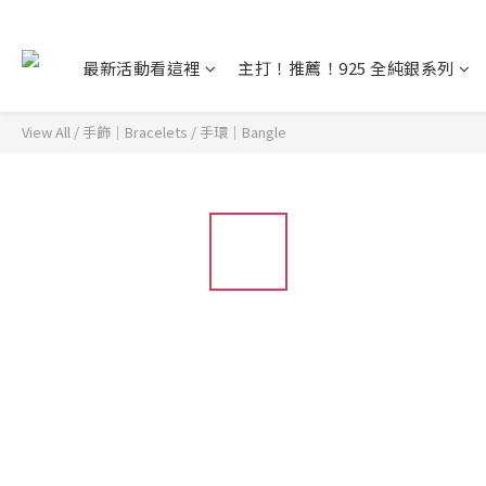
最新活動看這裡
主打！推薦！925 全純銀系列
View All
/
手飾｜Bracelets
/
手環｜Bangle