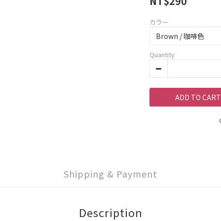
NT$290
カラー
Quantity
ADD TO CART
Shipping & Payment
Description