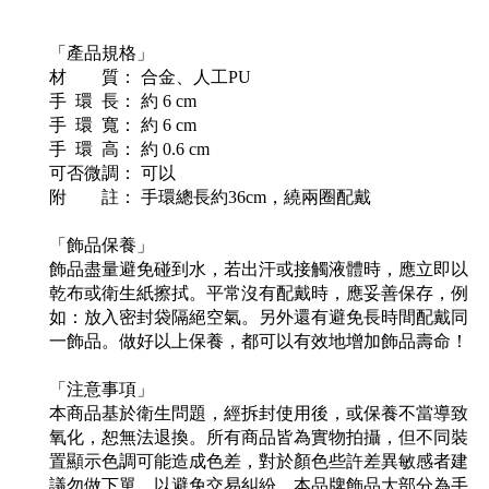
「產品規格」
材 質： 合金、人工PU
手 環 長： 約 6 cm
手 環 寬： 約 6 cm
手 環 高： 約 0.6 cm
可否微調： 可以
附 註： 手環總長約36cm，繞兩圈配戴
「飾品保養」
飾品盡量避免碰到水，若出汗或接觸液體時，應立即以
乾布或衛生紙擦拭。平常沒有配戴時，應妥善保存，例
如：放入密封袋隔絕空氣。另外還有避免長時間配戴同
一飾品。做好以上保養，都可以有效地增加飾品壽命！
「注意事項」
本商品基於衛生問題，經拆封使用後，或保養不當導致
氧化，恕無法退換。所有商品皆為實物拍攝，但不同裝
置顯示色調可能造成色差，對於顏色些許差異敏感者建
議勿做下單，以避免交易糾紛。本品牌飾品大部分為手