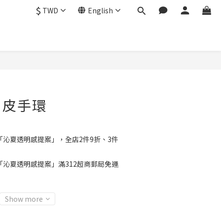
$
TWD
English
BUY NOW
｜皮手環
「沁夏透明感提案」，全店2件9折、3件
「沁夏透明感提案」滿312超商郵局免運
Show more