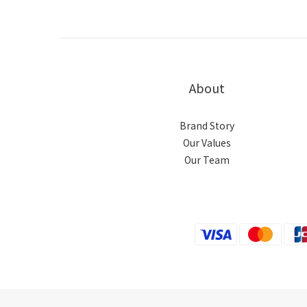
About
Brand Story
Our Values
Our Team