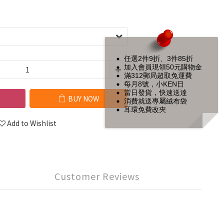
任選2件9折、3件85折
加入會員現領50元購物金
滿312郵局超取免運費
每月8號，小KEN日
當日發貨，快速送達
BUY NOW
消費就送專屬絨布袋
耳環免費改夾
Add to Wishlist
Customer Reviews