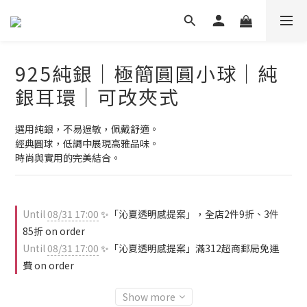
925純銀｜極簡圓圓小球｜純
銀耳環｜可改夾式
選用純銀，不易過敏，佩戴舒適。
經典圓球，低調中展現高雅品味。
時尚與實用的完美結合。
Until
08/31 17:00
✨「沁夏透明感提案」，全店2件9折、3件
85折 on order
Until
08/31 17:00
✨「沁夏透明感提案」滿312超商郵局免運
費 on order
Show more