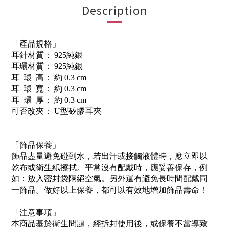
Description
「產品規格」
耳針材質： 925純銀
耳環材質： 925純銀
耳 環 高： 約 0.3 cm
耳 環 寬： 約 0.3 cm
耳 環 厚： 約 0.3 cm
可否改夾： U型矽膠耳夾
「飾品保養」
飾品盡量避免碰到水，若出汗或接觸液體時，應立即以
乾布或衛生紙擦拭。平常沒有配戴時，應妥善保存，例
如：放入密封袋隔絕空氣。另外還有避免長時間配戴同
一飾品。做好以上保養，都可以有效地增加飾品壽命！
「注意事項」
本商品基於衛生問題，經拆封使用後，或保養不當導致