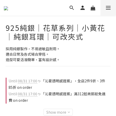
925純銀｜花草系列｜小黃花
｜純銀耳環｜可改夾式
採用純銀製作，不易過敏且耐用。
適合日常及各式場合穿搭。
造型可愛活潑簡單，富有設計感。
Until
08/31 17:00
✨「沁夏透明感提案」，全店2件9折、3件
85折 on order
Until
08/31 17:00
✨「沁夏透明感提案」滿312超商郵局免運
費 on order
Show more