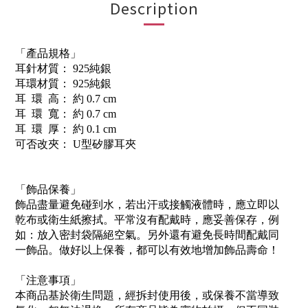
Description
「產品規格」
耳針材質： 925純銀
耳環材質： 925純銀
耳 環 高： 約 0.7 cm
耳 環 寬： 約 0.7 cm
耳 環 厚： 約 0.1 cm
可否改夾： U型矽膠耳夾
「飾品保養」
飾品盡量避免碰到水，若出汗或接觸液體時，應立即以
乾布或衛生紙擦拭。平常沒有配戴時，應妥善保存，例
如：放入密封袋隔絕空氣。另外還有避免長時間配戴同
一飾品。做好以上保養，都可以有效地增加飾品壽命！
「注意事項」
本商品基於衛生問題，經拆封使用後，或保養不當導致