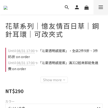
花草系列｜憶友情百日草｜鋼
針耳環｜可改夾式
Until
08/31 17:00
✨「沁夏透明感提案」，全店2件9折、3件
85折 on order
Until
08/31 17:00
✨「沁夏透明感提案」滿312超商郵局免運
費 on order
Show more
NT$290
カラー