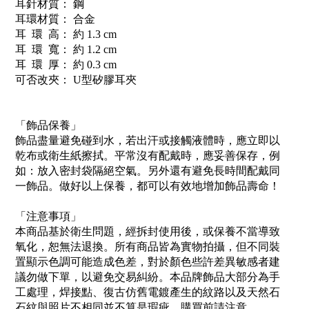
耳針材質： 鋼
耳環材質： 合金
耳 環 高： 約 1.3 cm
耳 環 寬： 約 1.2 cm
耳 環 厚： 約 0.3 cm
可否改夾： U型矽膠耳夾
「飾品保養」
飾品盡量避免碰到水，若出汗或接觸液體時，應立即以
乾布或衛生紙擦拭。平常沒有配戴時，應妥善保存，例
如：放入密封袋隔絕空氣。另外還有避免長時間配戴同
一飾品。做好以上保養，都可以有效地增加飾品壽命！
「注意事項」
本商品基於衛生問題，經拆封使用後，或保養不當導致
氧化，恕無法退換。所有商品皆為實物拍攝，但不同裝
置顯示色調可能造成色差，對於顏色些許差異敏感者建
議勿做下單，以避免交易糾紛。本品牌飾品大部分為手
工處理，焊接點、復古仿舊電鍍產生的紋路以及天然石
石紋與照片不相同並不算是瑕疵，購買前請注意。