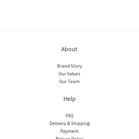
About
Brand Story
Our Values
Our Team
Help
FAQ
Delivery & Shipping
Payment
Return Policy