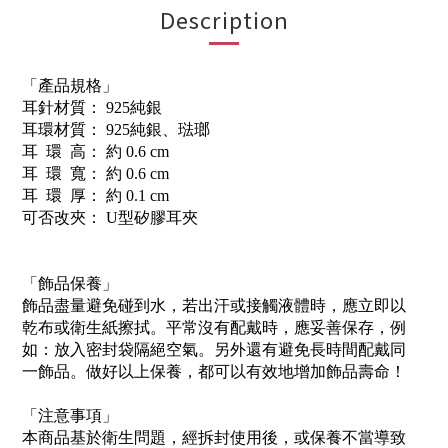
Description
「產品規格」
耳針材質： 925純銀
耳環材質： 925純銀、琺瑯
耳 環 高： 約 0.6 cm
耳 環 寬： 約 0.6 cm
耳 環 厚： 約 0.1 cm
可否改夾： U型矽膠耳夾
「飾品保養」
飾品盡量避免碰到水，若出汗或接觸液體時，應立即以
乾布或衛生紙擦拭。平常沒有配戴時，應妥善保存，例
如：放入密封袋隔絕空氣。另外還有避免長時間配戴同
一飾品。做好以上保養，都可以有效地增加飾品壽命！
「注意事項」
本商品基於衛生問題，經拆封使用後，或保養不當導致