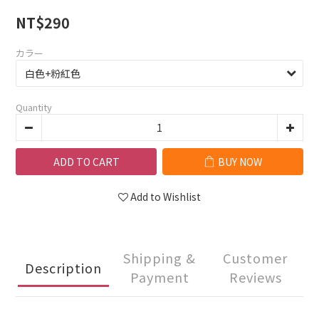
NT$290
カラー
Quantity
ADD TO CART
BUY NOW
Add to Wishlist
Shipping &
Customer
Description
Payment
Reviews