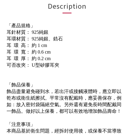
Description
「產品規格」
耳針材質： 925純銀
耳環材質： 925純銀、鋯石
耳 環 高： 約 1 cm
耳 環 寬： 約 0.6 cm
耳 環 厚： 約 0.2 cm
可否改夾： U型矽膠耳夾
「飾品保養」
飾品盡量避免碰到水，若出汗或接觸液體時，應立即以
乾布或衛生紙擦拭。平常沒有配戴時，應妥善保存，例
如：放入密封袋隔絕空氣。另外還有避免長時間配戴同
一飾品。做好以上保養，都可以有效地增加飾品壽命！
「注意事項」
本商品基於衛生問題，經拆封使用後，或保養不當導致