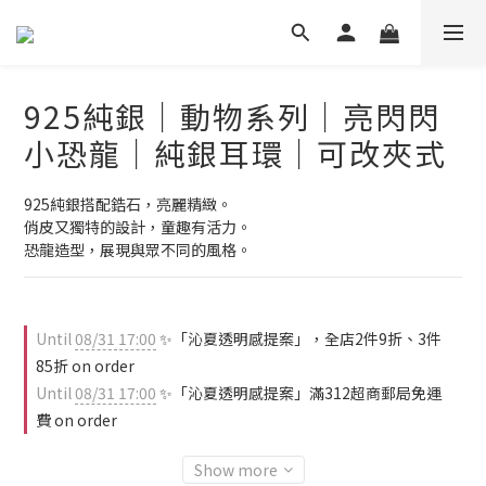
925純銀｜動物系列｜亮閃閃
小恐龍｜純銀耳環｜可改夾式
925純銀搭配鋯石，亮麗精緻。
俏皮又獨特的設計，童趣有活力。
恐龍造型，展現與眾不同的風格。
Until
08/31 17:00
✨「沁夏透明感提案」，全店2件9折、3件
85折 on order
Until
08/31 17:00
✨「沁夏透明感提案」滿312超商郵局免運
費 on order
Show more