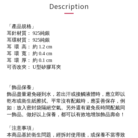
Description
「產品規格」
耳針材質： 925純銀
耳環材質： 925純銀
耳 環 高： 約 1.2 cm
耳 環 寬： 約 0.4 cm
耳 環 厚： 約 0.1 cm
可否改夾： U型矽膠耳夾
「飾品保養」
飾品盡量避免碰到水，若出汗或接觸液體時，應立即以
乾布或衛生紙擦拭。平常沒有配戴時，應妥善保存，例
如：放入密封袋隔絕空氣。另外還有避免長時間配戴同
一飾品。做好以上保養，都可以有效地增加飾品壽命！
「注意事項」
本商品基於衛生問題，經拆封使用後，或保養不當導致