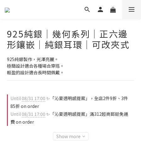
925純銀｜幾何系列｜正六邊
形鑲嵌｜純銀耳環｜可改夾式
925純銀製作，光澤亮麗。
極簡設計適合各種場合穿搭。
輕盈的設計適合長時間佩戴。
Until
08/31 17:00
✨「沁夏透明感提案」，全店2件9折、3件
85折 on order
Until
08/31 17:00
✨「沁夏透明感提案」滿312超商郵局免運
費 on order
Show more