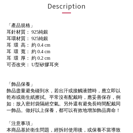
Description
「產品規格」
耳針材質： 925純銀
耳環材質： 925純銀
耳 環 高： 約 0.4 cm
耳 環 寬： 約 0.4 cm
耳 環 厚： 約 0.2 cm
可否改夾： U型矽膠耳夾
「飾品保養」
飾品盡量避免碰到水，若出汗或接觸液體時，應立即以
乾布或衛生紙擦拭。平常沒有配戴時，應妥善保存，例
如：放入密封袋隔絕空氣。另外還有避免長時間配戴同
一飾品。做好以上保養，都可以有效地增加飾品壽命！
「注意事項」
本商品基於衛生問題，經拆封使用後，或保養不當導致