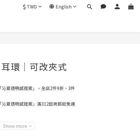
$
TWD
English
BUY NOW
｜耳環｜可改夾式
「沁夏透明感提案」，全店2件9折、3件
「沁夏透明感提案」滿312超商郵局免運
Show more