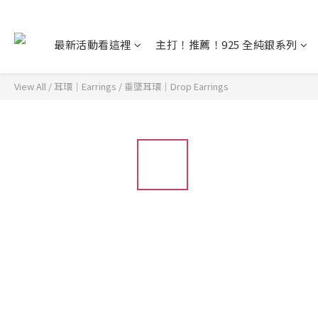
最新活動看這裡
主打！推薦！925 全純銀系列
View All
/
耳環｜Earrings
/
垂墜耳環｜Drop Earrings