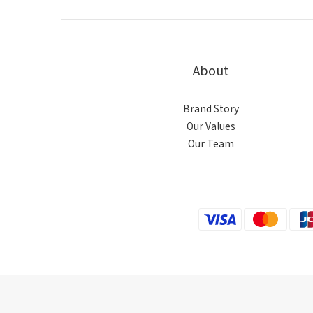
About
Brand Story
Our Values
Our Team