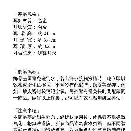
「產品規格」
耳針材質： 合金
耳環材質： 合金
耳 環 高： 約 4.6 cm
耳 環 寬： 約 3.4 cm
耳 環 厚： 約 0.2 cm
可否改夾： 螺旋耳夾
「飾品保養」
飾品盡量避免碰到水，若出汗或接觸液體時，應立即以
乾布或衛生紙擦拭。平常沒有配戴時，應妥善保存，例
如：放入密封袋隔絕空氣。另外還有避免長時間配戴同
一飾品。做好以上保養，都可以有效地增加飾品壽命！
「注意事項」
本商品基於衛生問題，經拆封使用後，或保養不當導致
氧化，恕無法退換。所有商品皆為實物拍攝，但不同裝
置顯示色調可能造成色差，對於顏色些許差異敏感者建