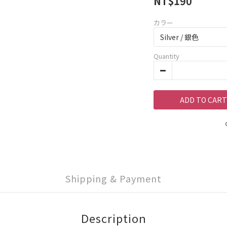
NT$190
カラー
Quantity
ADD TO CART
Shipping & Payment
Description