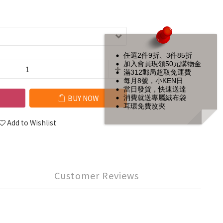
任選2件9折、3件85折
加入會員現領50元購物金
滿312郵局超取免運費
每月8號，小KEN日
當日發貨，快速送達
BUY NOW
消費就送專屬絨布袋
耳環免費改夾
Add to Wishlist
Customer Reviews