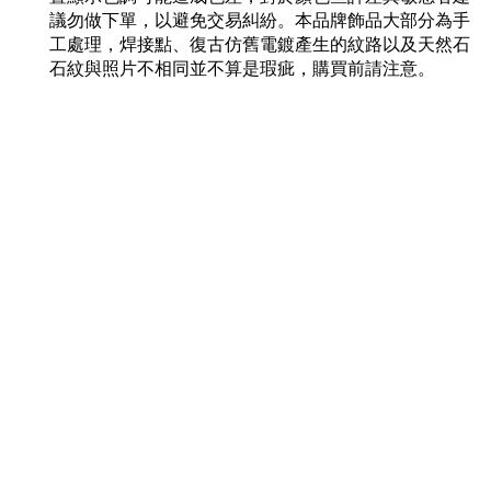
議勿做下單，以避免交易糾紛。本品牌飾品大部分為手
工處理，焊接點、復古仿舊電鍍產生的紋路以及天然石
石紋與照片不相同並不算是瑕疵，購買前請注意。