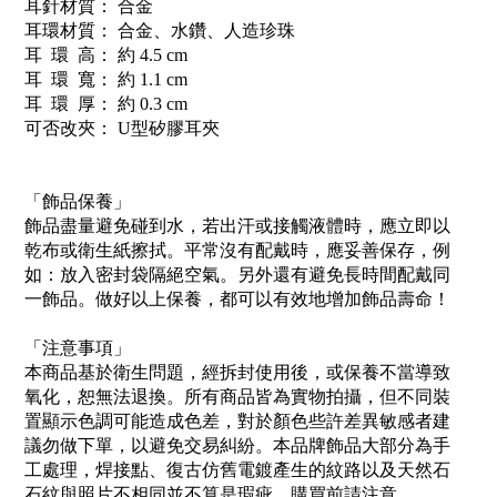
耳針材質： 合金
耳環材質： 合金、水鑽、人造珍珠
耳 環 高： 約 4.5 cm
耳 環 寬： 約 1.1 cm
耳 環 厚： 約 0.3 cm
可否改夾： U型矽膠耳夾
「飾品保養」
飾品盡量避免碰到水，若出汗或接觸液體時，應立即以
乾布或衛生紙擦拭。平常沒有配戴時，應妥善保存，例
如：放入密封袋隔絕空氣。另外還有避免長時間配戴同
一飾品。做好以上保養，都可以有效地增加飾品壽命！
「注意事項」
本商品基於衛生問題，經拆封使用後，或保養不當導致
氧化，恕無法退換。所有商品皆為實物拍攝，但不同裝
置顯示色調可能造成色差，對於顏色些許差異敏感者建
議勿做下單，以避免交易糾紛。本品牌飾品大部分為手
工處理，焊接點、復古仿舊電鍍產生的紋路以及天然石
石紋與照片不相同並不算是瑕疵，購買前請注意。