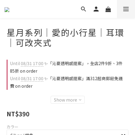
星月系列｜愛的小行星｜耳環
｜可改夾式
Until
08/31 17:00
✨「沁夏透明感提案」，全店2件9折、3件
85折 on order
Until
08/31 17:00
✨「沁夏透明感提案」滿312超商郵局免運
費 on order
Show more
NT$390
カラー