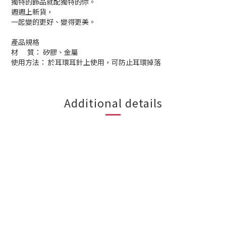
獨特的飾品就配獨特的你。
週週上新貨，
一起變的更好、變得更美。
產品規格
材 質： 矽膠、金屬
使用方法： 於耳環耳針上使用，可防止耳環掉落
Additional details