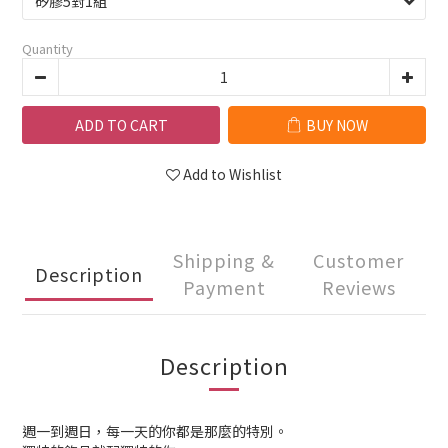
Quantity
ADD TO CART
BUY NOW
Add to Wishlist
Shipping &
Customer
Description
Payment
Reviews
Description
週一到週日，每一天的你都是那麼的特別。