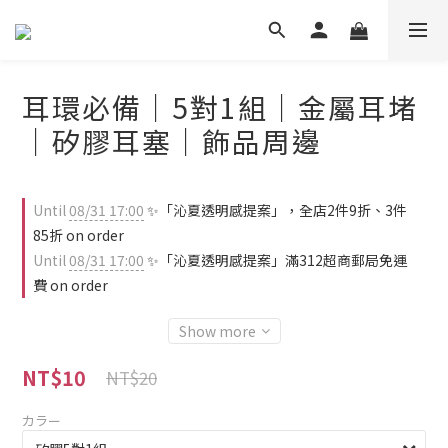
耳環必備｜5對1組｜金屬耳堵
｜矽膠耳塞｜飾品周邊
Until
08/31 17:00
✨「沁夏透明感提案」，全店2件9折、3件
85折 on order
Until
08/31 17:00
✨「沁夏透明感提案」滿312超商郵局免運
費 on order
Show more
NT$10
NT$20
カラー