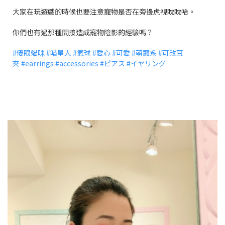
大家在玩遊戲的時候也要注意寵物是否在旁邊虎視眈眈哈。
你們也有過那種間接造成寵物陰影的經驗嗎？
#傻眼貓咪
#喵星人
#氣球
#愛心
#可愛
#萌寵系
#可改耳
夾
#earrings
#accessories
#ピアス
#イヤリング