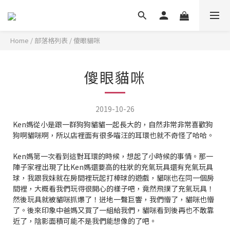
Home
/
部落格列表
/
傻眼貓咪
傻眼貓咪
2019-10-26
Ken媽從小是跟一群狗狗貓貓一起長大的，自然非常非常喜歡狗
狗啊貓咪啊，所以店裡面有很多喵汪的耳環也就不奇怪了哈哈。
Ken媽第一次看到這對耳環的時候，想起了小時候的事情。那一
陣子家裡出現了比Ken媽還要高的柱狀的充氣玩具還有充氣玩具
球，我跟我妹就在房間裡玩起打棒球的遊戲，貓咪也在同一個房
間裡，大概看我們玩得很開心的樣子吧，竟然飛撲了充氣玩具！
然後玩具就被貓咪抓爆了！迸地一聲巨響，我們懵了，貓咪也懵
了。後來印象中爸媽又買了一組給我們，貓咪看到後再也不敢靠
近了，陰影面積可能不是我們能想像的了吧。