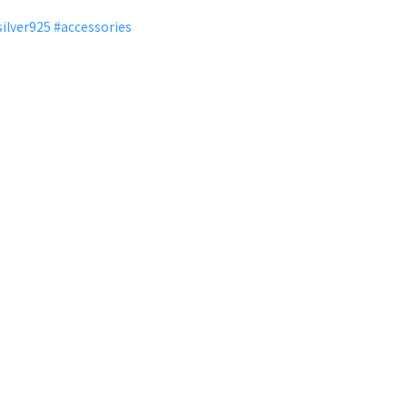
silver925
#
accessories