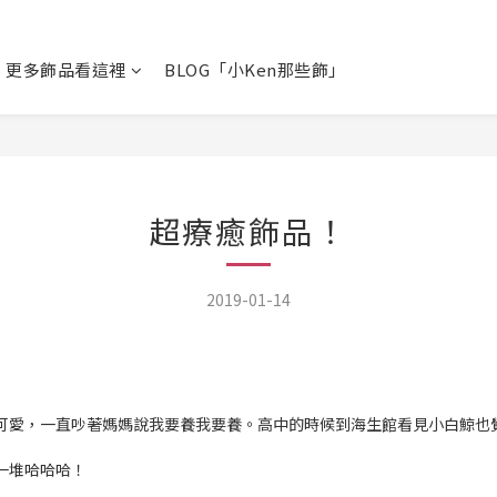
更多飾品看這裡
BLOG「小Ken那些飾」
超療癒飾品！
2019-01-14
可愛，一直吵著媽媽說我要養我要養。高中的時候到海生館看見小白鯨也覺
一堆哈哈哈！