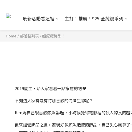
最新活動看這裡
主打！推薦！925 全純銀系列
Home
/
部落格列表
/
超療癒飾品！
2019開工，給大家看看一點療癒的吧
❤️
不知道大家有沒有特別喜歡的海洋生物呢？
Ken媽自己很喜歡鯨魚
🐳
喔，小時候覺得電影裡的殺人鯨長的超
後來經營飾品之後，發現好多鯨魚造型的飾品，自己失心瘋拿了