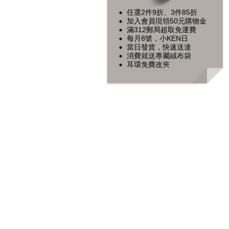
任選2件9折、3件85折
加入會員現領50元購物金
滿312郵局超取免運費
每月8號，小KEN日
當日發貨，快速送達
消費就送專屬絨布袋
耳環免費改夾