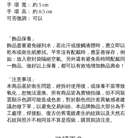
手 環 寬： 約 5 cm
手 環 高： 約 0.5 cm
可否微調： 可以
「飾品保養」
飾品盡量避免碰到水，若出汗或接觸液體時，應立即以
乾布或衛生紙擦拭。平常沒有配戴時，應妥善保存，例
如：放入密封袋隔絕空氣。另外還有避免長時間配戴同
一飾品。做好以上保養，都可以有效地增加飾品壽命！
「注意事項」
本商品基於衛生問題，經拆封使用後，或保養不當導致
氧化，恕無法退換。所有商品皆為實物拍攝，但不同裝
置顯示色調可能造成色差，對於顏色些許差異敏感者建
議勿做下單，以避免交易糾紛。本品牌飾品大部分為手
工處理，焊接點、復古仿舊電鍍產生的紋路以及天然石
石紋與照片不相同並不算是瑕疵，購買前請注意。