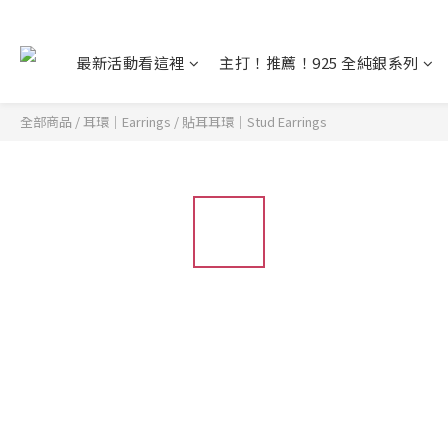
最新活動看這裡
主打！推薦！925 全純銀系列
全部商品
/
耳環｜Earrings
/
貼耳耳環｜Stud Earrings