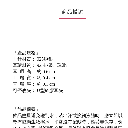
商品描述
「產品規格」
耳針材質： 925純銀
耳環材質： 925純銀、琺瑯
耳 環 高： 約 0.6 cm
耳 環 寬： 約 0.4 cm
耳 環 厚： 約 0.1 cm
可否改夾： U型矽膠耳夾
「飾品保養」
飾品盡量避免碰到水，若出汗或接觸液體時，應立即以
乾布或衛生紙擦拭。平常沒有配戴時，應妥善保存，例