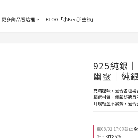
更多飾品看這裡
BLOG「小Ken那些飾」
925純銀
幽靈｜純
充滿趣味，適合各種場
精選材質，佩戴舒適且
耳環輕盈不累贅，適合
至
08/31 17:00
截止
全
折、3件85折