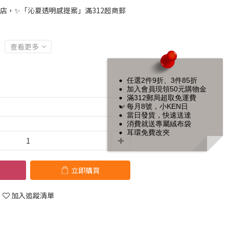
店，✨「沁夏透明感提案」滿312超商郵
查看更多
任選2件9折、3件85折
加入會員現領50元購物金
滿312郵局超取免運費
每月8號，小KEN日
當日發貨，快速送達
消費就送專屬絨布袋
耳環免費改夾
立即購買
加入追蹤清單