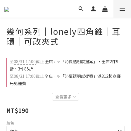
幾何系列｜lonely四角錐｜耳
環｜可改夾式
至
08/31 17:00
截止
全店，✨「沁夏透明感提案」，全店2件9
折、3件85折
至
08/31 17:00
截止
全店，✨「沁夏透明感提案」滿312超商郵
局免運費
查看更多
NT$190
顏色