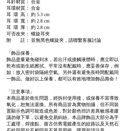
耳針材質： 合金
耳環材質： 合金
耳 環 高： 約 5.3 cm
耳 環 寬： 約 2.8 cm
耳 環 厚： 約 2.8 cm
可否改夾： 螺旋耳夾
附 註： 並無黑色螺旋夾，請聯繫客服討論
「飾品保養」
飾品盡量避免碰到水，若出汗或接觸液體時，應立即以
乾布或衛生紙擦拭。平常沒有配戴時，應妥善保存，例
如：放入密封袋隔絕空氣。另外還有避免長時間配戴同
一飾品。做好以上保養，都可以有效地增加飾品壽命！
「注意事項」
本商品基於衛生問題，經拆封使用後，或保養不當導致
氧化，恕無法退換。所有商品皆為實物拍攝，但不同裝
置顯示色調可能造成色差，對於顏色些許差異敏感者建
議勿做下單，以避免交易糾紛。本品牌飾品大部分為手
工處理，焊接點、復古仿舊電鍍產生的紋路以及天然石
石紋與照片不相同並不算是瑕疵，購買前請注意。