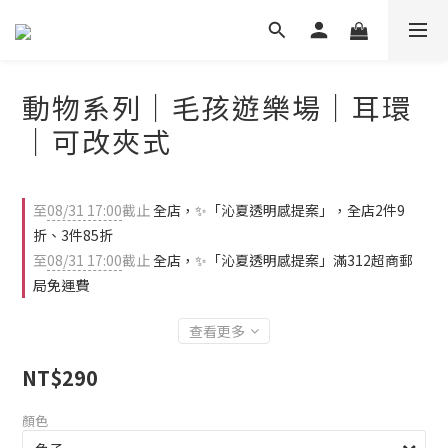
動物系列｜毛孩遊樂場｜耳環
｜可改夾式
至
08/31 17:00
截止
全店，✨「沁夏透明感提案」，全店2件9
折、3件85折
至
08/31 17:00
截止
全店，✨「沁夏透明感提案」滿312超商郵
局免運費
查看更多
NT$290
顏色