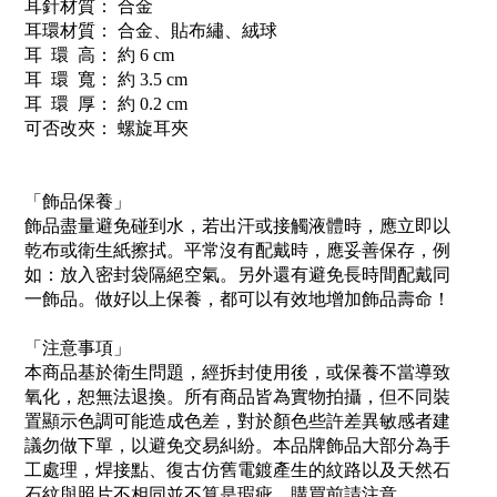
耳針材質： 合金
耳環材質： 合金、貼布繡、絨球
耳 環 高： 約 6 cm
耳 環 寬： 約 3.5 cm
耳 環 厚： 約 0.2 cm
可否改夾： 螺旋耳夾
「飾品保養」
飾品盡量避免碰到水，若出汗或接觸液體時，應立即以
乾布或衛生紙擦拭。平常沒有配戴時，應妥善保存，例
如：放入密封袋隔絕空氣。另外還有避免長時間配戴同
一飾品。做好以上保養，都可以有效地增加飾品壽命！
「注意事項」
本商品基於衛生問題，經拆封使用後，或保養不當導致
氧化，恕無法退換。所有商品皆為實物拍攝，但不同裝
置顯示色調可能造成色差，對於顏色些許差異敏感者建
議勿做下單，以避免交易糾紛。本品牌飾品大部分為手
工處理，焊接點、復古仿舊電鍍產生的紋路以及天然石
石紋與照片不相同並不算是瑕疵，購買前請注意。