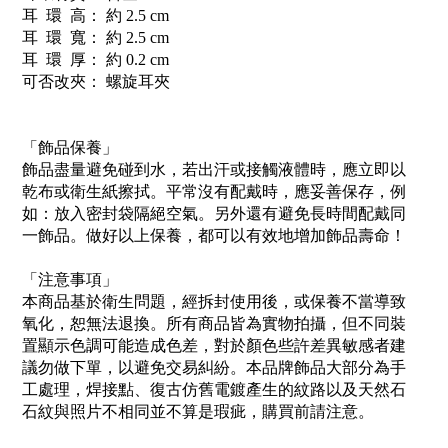
耳 環 高： 約 2.5 cm
耳 環 寬： 約 2.5 cm
耳 環 厚： 約 0.2 cm
可否改夾： 螺旋耳夾
「飾品保養」
飾品盡量避免碰到水，若出汗或接觸液體時，應立即以
乾布或衛生紙擦拭。平常沒有配戴時，應妥善保存，例
如：放入密封袋隔絕空氣。另外還有避免長時間配戴同
一飾品。做好以上保養，都可以有效地增加飾品壽命！
「注意事項」
本商品基於衛生問題，經拆封使用後，或保養不當導致
氧化，恕無法退換。所有商品皆為實物拍攝，但不同裝
置顯示色調可能造成色差，對於顏色些許差異敏感者建
議勿做下單，以避免交易糾紛。本品牌飾品大部分為手
工處理，焊接點、復古仿舊電鍍產生的紋路以及天然石
石紋與照片不相同並不算是瑕疵，購買前請注意。