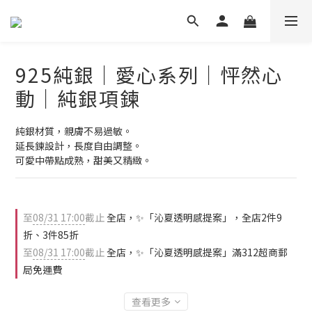
925純銀｜愛心系列｜怦然心
動｜純銀項鍊
純銀材質，親膚不易過敏。
延長鍊設計，長度自由調整。
可愛中帶點成熟，甜美又精緻。
至
08/31 17:00
截止
全店，✨「沁夏透明感提案」，全店2件9
折、3件85折
至
08/31 17:00
截止
全店，✨「沁夏透明感提案」滿312超商郵
局免運費
查看更多