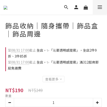
飾品收納｜隨身攜帶｜飾品盒
｜飾品周邊
至
08/31 17:00
截止
全店，✨「沁夏透明感提案」，全店2件9
折、3件85折
至
08/31 17:00
截止
全店，✨「沁夏透明感提案」滿312超商郵
局免運費
查看更多
NT$190
NT$249
數量