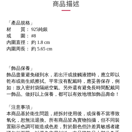
商品描述
「產品規格」
材 質： 925純銀
戒 圍： #8
內圍直徑： 約 1.8 cm
內圍周長： 約 5.65 cm
「飾品保養」
飾品盡量避免碰到水，若出汗或接觸液體時，應立即以
乾布或衛生紙擦拭。平常沒有配戴時，應妥善保存，例
如：放入密封袋隔絕空氣。另外還有避免長時間配戴同
一飾品。做好以上保養，都可以有效地增加飾品壽命！
「注意事項」
本商品基於衛生問題，經拆封使用後，或保養不當導致
氧化，恕無法退換。所有商品皆為實物拍攝，但不同裝
置顯示色調可能造成色差，對於顏色些許差異敏感者建