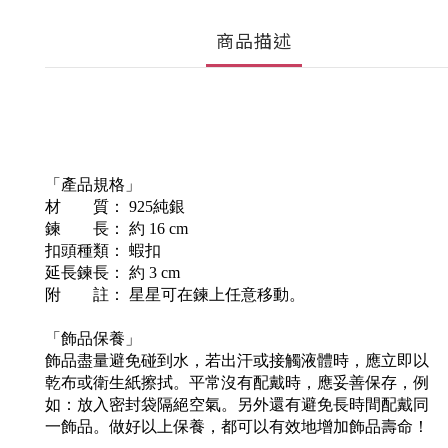
商品描述
「產品規格」
材 質： 925純銀
鍊 長： 約 16 cm
扣頭種類： 蝦扣
延長鍊長： 約 3 cm
附 註： 星星可在鍊上任意移動。
「飾品保養」
飾品盡量避免碰到水，若出汗或接觸液體時，應立即以
乾布或衛生紙擦拭。平常沒有配戴時，應妥善保存，例
如：放入密封袋隔絕空氣。另外還有避免長時間配戴同
一飾品。做好以上保養，都可以有效地增加飾品壽命！