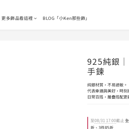
更多飾品看這裡
BLOG「小Ken那些飾」
925純銀｜L
手鍊
純銀材質，不易過敏。
代表幸運與美好，時刻
日常百搭，層疊搭配更
至
08/31 17:00
截止
全
折、3件85折