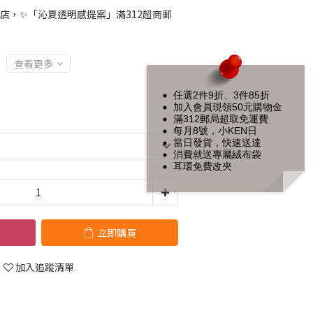
店，✨「沁夏透明感提案」滿312超商郵
查看更多
任選2件9折、3件85折
加入會員現領50元購物金
滿312郵局超取免運費
每月8號，小KEN日
當日發貨，快速送達
消費就送專屬絨布袋
耳環免費改夾
立即購買
加入追蹤清單