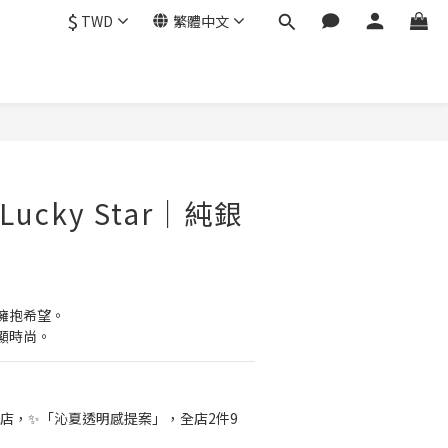
$
TWD
繁體中文
立即購買
ucky Star｜純銀
擁抱希望。
顯時尚。
店，✨「沁夏透明感提案」，全店2件9