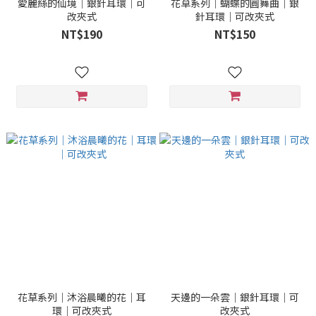
愛麗絲的仙境｜銀針耳環｜可
花草系列｜蝴蝶的圓舞曲｜銀
改夾式
針耳環｜可改夾式
NT$190
NT$150
花草系列｜沐浴晨曦的花｜耳
天邊的一朵雲｜銀針耳環｜可
環｜可改夾式
改夾式