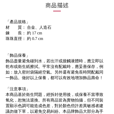
商品描述
「產品規格」
材 質： 合金、人造石
鍊 長： 約 17 cm
珠珠直徑： 約 0.7 cm
「飾品保養」
飾品盡量避免碰到水，若出汗或接觸液體時，應立即以
乾布或衛生紙擦拭。平常沒有配戴時，應妥善保存，例
如：放入密封袋隔絕空氣。另外還有避免長時間配戴同
一飾品。做好以上保養，都可以有效地增加飾品壽命！
「注意事項」
本商品基於衛生問題，經拆封使用後，或保養不當導致
氧化，恕無法退換。所有商品皆為實物拍攝，但不同裝
置顯示色調可能造成色差，對於顏色些許差異敏感者建
議勿做下單，以避免交易糾紛。本品牌飾品大部分為手