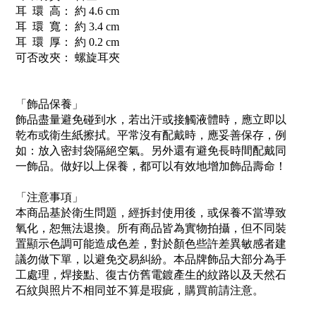
耳 環 高： 約 4.6 cm
耳 環 寬： 約 3.4 cm
耳 環 厚： 約 0.2 cm
可否改夾： 螺旋耳夾
「飾品保養」
飾品盡量避免碰到水，若出汗或接觸液體時，應立即以
乾布或衛生紙擦拭。平常沒有配戴時，應妥善保存，例
如：放入密封袋隔絕空氣。另外還有避免長時間配戴同
一飾品。做好以上保養，都可以有效地增加飾品壽命！
「注意事項」
本商品基於衛生問題，經拆封使用後，或保養不當導致
氧化，恕無法退換。所有商品皆為實物拍攝，但不同裝
置顯示色調可能造成色差，對於顏色些許差異敏感者建
議勿做下單，以避免交易糾紛。本品牌飾品大部分為手
工處理，焊接點、復古仿舊電鍍產生的紋路以及天然石
石紋與照片不相同並不算是瑕疵，購買前請注意。