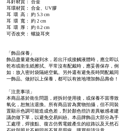
耳針材質： 合金
耳環材質： 合金、UV膠
耳 環 高： 約 5.3 cm
耳 環 寬： 約 2 cm
耳 環 厚： 約 0.2 cm
可否改夾： 螺旋耳夾
「飾品保養」
飾品盡量避免碰到水，若出汗或接觸液體時，應立即以
乾布或衛生紙擦拭。平常沒有配戴時，應妥善保存，例
如：放入密封袋隔絕空氣。另外還有避免長時間配戴同
一飾品。做好以上保養，都可以有效地增加飾品壽命！
「注意事項」
本商品基於衛生問題，經拆封使用後，或保養不當導致
氧化，恕無法退換。所有商品皆為實物拍攝，但不同裝
置顯示色調可能造成色差，對於顏色些許差異敏感者建
議勿做下單，以避免交易糾紛。本品牌飾品大部分為手
工處理，焊接點、復古仿舊電鍍產生的紋路以及天然石
石紋與照片不相同並不算是瑕疵，購買前請注意。