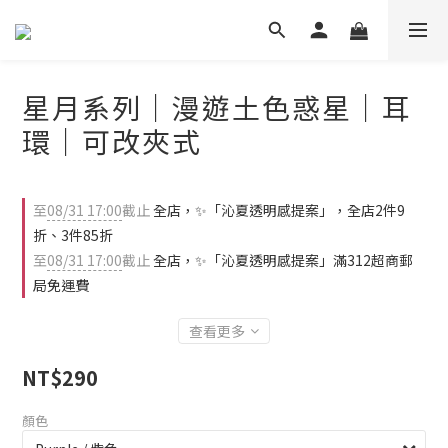
星月系列｜漫遊土色惑星｜耳
環｜可改夾式
至
08/31 17:00
截止
全店，✨「沁夏透明感提案」，全店2件9
折、3件85折
至
08/31 17:00
截止
全店，✨「沁夏透明感提案」滿312超商郵
局免運費
查看更多
NT$290
顏色