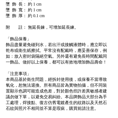
墜 飾 長： 約 1 cm
墜 飾 寬： 約 1 cm
墜 飾 厚： 約 0.1 cm
附 註： 無延長鍊，可增加延長練。
「飾品保養」
飾品盡量避免碰到水，若出汗或接觸液體時，應立即以
乾布或衛生紙擦拭。平常沒有配戴時，應妥善保存，例
如：放入密封袋隔絕空氣。另外還有避免長時間配戴同
一飾品。做好以上保養，都可以有效地增加飾品壽命！
「注意事項」
本商品基於衛生問題，經拆封使用後，或保養不當導致
氧化，恕無法退換。所有商品皆為實物拍攝，但不同裝
置顯示色調可能造成色差，對於顏色些許差異敏感者建
議勿做下單，以避免交易糾紛。本品牌飾品大部分為手
工處理，焊接點、復古仿舊電鍍產生的紋路以及天然石
石紋與照片不相同並不算是瑕疵，購買前請注意。