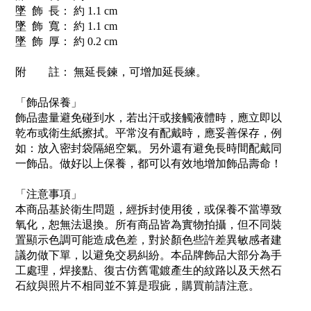
墜 飾 長： 約 1.1 cm
墜 飾 寬： 約 1.1 cm
墜 飾 厚： 約 0.2 cm
附 註： 無延長鍊，可增加延長練。
「飾品保養」
飾品盡量避免碰到水，若出汗或接觸液體時，應立即以
乾布或衛生紙擦拭。平常沒有配戴時，應妥善保存，例
如：放入密封袋隔絕空氣。另外還有避免長時間配戴同
一飾品。做好以上保養，都可以有效地增加飾品壽命！
「注意事項」
本商品基於衛生問題，經拆封使用後，或保養不當導致
氧化，恕無法退換。所有商品皆為實物拍攝，但不同裝
置顯示色調可能造成色差，對於顏色些許差異敏感者建
議勿做下單，以避免交易糾紛。本品牌飾品大部分為手
工處理，焊接點、復古仿舊電鍍產生的紋路以及天然石
石紋與照片不相同並不算是瑕疵，購買前請注意。