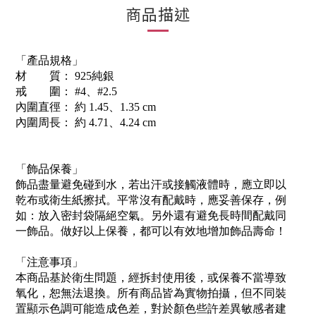
商品描述
「產品規格」
材 質： 925純銀
戒 圍： #4、#2.5
內圍直徑： 約 1.45、1.35 cm
內圍周長： 約 4.71、4.24 cm
「飾品保養」
飾品盡量避免碰到水，若出汗或接觸液體時，應立即以
乾布或衛生紙擦拭。平常沒有配戴時，應妥善保存，例
如：放入密封袋隔絕空氣。另外還有避免長時間配戴同
一飾品。做好以上保養，都可以有效地增加飾品壽命！
「注意事項」
本商品基於衛生問題，經拆封使用後，或保養不當導致
氧化，恕無法退換。所有商品皆為實物拍攝，但不同裝
置顯示色調可能造成色差，對於顏色些許差異敏感者建