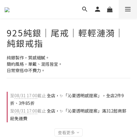
925純銀｜尾戒｜輕輕漣漪｜
純銀戒指
純銀製作，質感細膩。
簡約風格，單戴、混搭皆宜。
日常穿搭中不費力。
至
08/31 17:00
截止
全店，✨「沁夏透明感提案」，全店2件9
折、3件85折
至
08/31 17:00
截止
全店，✨「沁夏透明感提案」滿312超商郵
局免運費
查看更多