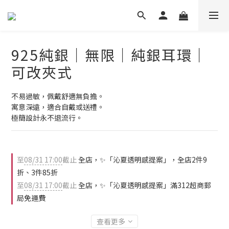
925純銀｜無限｜純銀耳環｜
可改夾式
不易過敏，佩戴舒適無負擔。
寓意深遠，適合自戴或送禮。
極簡設計永不退流行。
至
08/31 17:00
截止
全店，✨「沁夏透明感提案」，全店2件9
折、3件85折
至
08/31 17:00
截止
全店，✨「沁夏透明感提案」滿312超商郵
局免運費
查看更多