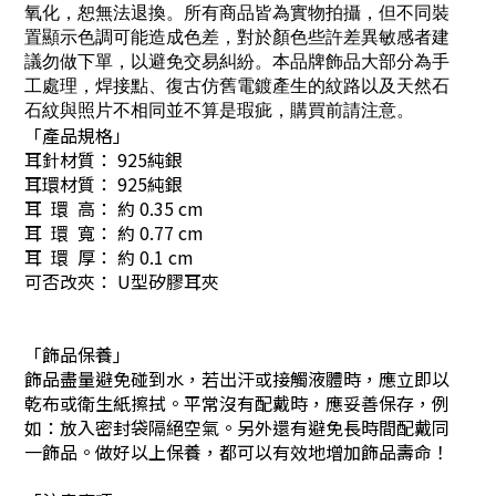
氧化，恕無法退換。所有商品皆為實物拍攝，但不同裝
置顯示色調可能造成色差，對於顏色些許差異敏感者建
議勿做下單，以避免交易糾紛。本品牌飾品大部分為手
工處理，焊接點、復古仿舊電鍍產生的紋路以及天然石
石紋與照片不相同並不算是瑕疵，購買前請注意。
「產品規格」
耳針材質： 925純銀
耳環材質： 925純銀
耳 環 高： 約 0.35 cm
耳 環 寬： 約 0.77 cm
耳 環 厚： 約 0.1 cm
可否改夾： U型矽膠耳夾
「飾品保養」
飾品盡量避免碰到水，若出汗或接觸液體時，應立即以
乾布或衛生紙擦拭。平常沒有配戴時，應妥善保存，例
如：放入密封袋隔絕空氣。另外還有避免長時間配戴同
一飾品。做好以上保養，都可以有效地增加飾品壽命！