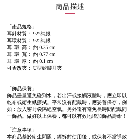
商品描述
「產品規格」
耳針材質： 925純銀
耳環材質： 925純銀
耳 環 高： 約 0.35 cm
耳 環 寬： 約 0.77 cm
耳 環 厚： 約 0.1 cm
可否改夾： U型矽膠耳夾
「飾品保養」
飾品盡量避免碰到水，若出汗或接觸液體時，應立即以
乾布或衛生紙擦拭。平常沒有配戴時，應妥善保存，例
如：放入密封袋隔絕空氣。另外還有避免長時間配戴同
一飾品。做好以上保養，都可以有效地增加飾品壽命！
「注意事項」
本商品基於衛生問題，經拆封使用後，或保養不當導致