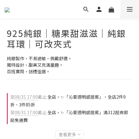
925純銀｜糖果甜滋滋｜純銀
耳環｜可改夾式
純銀製作，不易過敏，佩戴舒適。
獨特設計，甜美又充滿童趣。
百搭實用，送禮佳選。
至
08/31 17:00
截止
全店，✨「沁夏透明感提案」，全店2件9
折、3件85折
至
08/31 17:00
截止
全店，✨「沁夏透明感提案」滿312超商郵
局免運費
查看更多