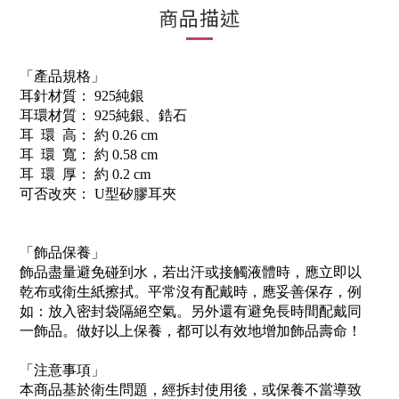
商品描述
「產品規格」
耳針材質： 925純銀
耳環材質： 925純銀、鋯石
耳 環 高： 約 0.26 cm
耳 環 寬： 約 0.58 cm
耳 環 厚： 約 0.2 cm
可否改夾： U型矽膠耳夾
「飾品保養」
飾品盡量避免碰到水，若出汗或接觸液體時，應立即以
乾布或衛生紙擦拭。平常沒有配戴時，應妥善保存，例
如：放入密封袋隔絕空氣。另外還有避免長時間配戴同
一飾品。做好以上保養，都可以有效地增加飾品壽命！
「注意事項」
本商品基於衛生問題，經拆封使用後，或保養不當導致