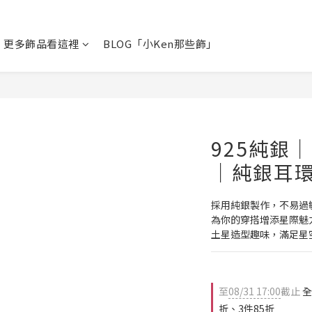
更多飾品看這裡
BLOG「小Ken那些飾」
925純銀
｜純銀耳
採用純銀製作，不易過
為你的穿搭增添星際魅
土星造型趣味，滿足星
至
08/31 17:00
截止
全
折、3件85折