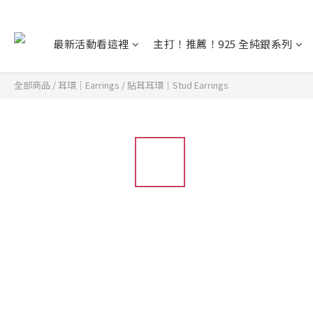
最新活動看這裡
主打！推薦！925 全純銀系列
全部商品
/
耳環｜Earrings
/
貼耳耳環｜Stud Earrings