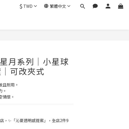
$
TWD
繁體中文
立即購買
｜星月系列｜小星球
環｜可改夾式
敏且耐用。
力。
空情懷。
店，✨「沁夏透明感提案」，全店2件9