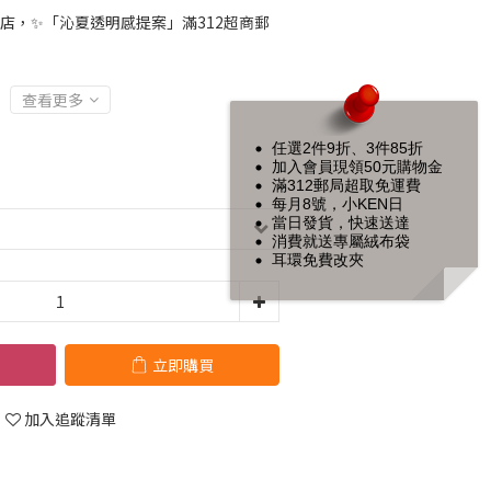
店，✨「沁夏透明感提案」滿312超商郵
查看更多
任選2件9折、3件85折
加入會員現領50元購物金
滿312郵局超取免運費
每月8號，小KEN日
當日發貨，快速送達
消費就送專屬絨布袋
耳環免費改夾
立即購買
加入追蹤清單