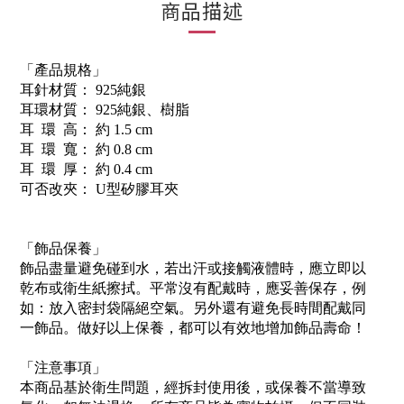
商品描述
「產品規格」
耳針材質： 925純銀
耳環材質： 925純銀、樹脂
耳 環 高： 約 1.5 cm
耳 環 寬： 約 0.8 cm
耳 環 厚： 約 0.4 cm
可否改夾： U型矽膠耳夾
「飾品保養」
飾品盡量避免碰到水，若出汗或接觸液體時，應立即以
乾布或衛生紙擦拭。平常沒有配戴時，應妥善保存，例
如：放入密封袋隔絕空氣。另外還有避免長時間配戴同
一飾品。做好以上保養，都可以有效地增加飾品壽命！
「注意事項」
本商品基於衛生問題，經拆封使用後，或保養不當導致