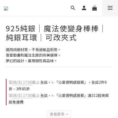
925純銀｜魔法使變身棒棒｜
純銀耳環｜可改夾式
選用純銀材質，不易過敏且耐用。
喜愛動畫和魔法主題的完美選擇。
夢幻的設計，展現個性與品味。
至
08/31 17:00
截止
全店，✨「沁夏透明感提案」，全店2件9
折、3件85折
至
08/31 17:00
截止
全店，✨「沁夏透明感提案」滿312超商郵
局免運費
查看更多