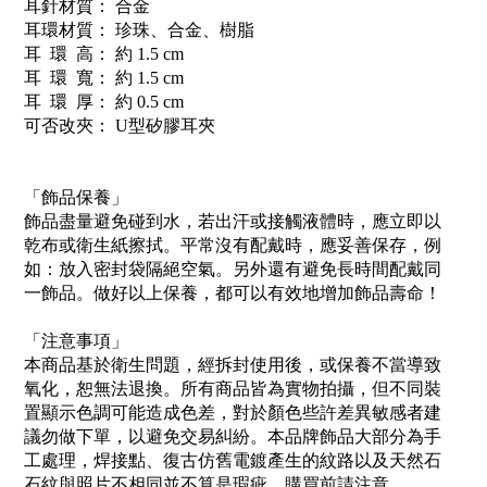
耳針材質： 合金
耳環材質： 珍珠、合金、樹脂
耳 環 高： 約 1.5 cm
耳 環 寬： 約 1.5 cm
耳 環 厚： 約 0.5 cm
可否改夾： U型矽膠耳夾
「飾品保養」
飾品盡量避免碰到水，若出汗或接觸液體時，應立即以
乾布或衛生紙擦拭。平常沒有配戴時，應妥善保存，例
如：放入密封袋隔絕空氣。另外還有避免長時間配戴同
一飾品。做好以上保養，都可以有效地增加飾品壽命！
「注意事項」
本商品基於衛生問題，經拆封使用後，或保養不當導致
氧化，恕無法退換。所有商品皆為實物拍攝，但不同裝
置顯示色調可能造成色差，對於顏色些許差異敏感者建
議勿做下單，以避免交易糾紛。本品牌飾品大部分為手
工處理，焊接點、復古仿舊電鍍產生的紋路以及天然石
石紋與照片不相同並不算是瑕疵，購買前請注意。