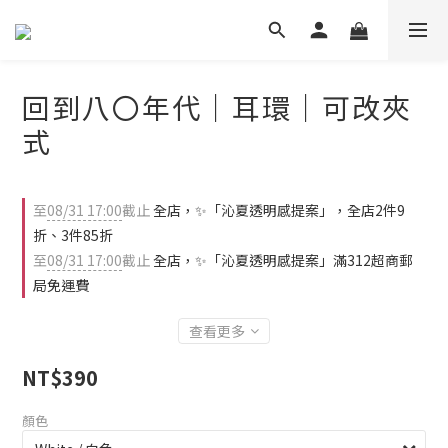
回到八〇年代｜耳環｜可改夾
式
至
08/31 17:00
截止
全店，✨「沁夏透明感提案」，全店2件9
折、3件85折
至
08/31 17:00
截止
全店，✨「沁夏透明感提案」滿312超商郵
局免運費
查看更多
NT$390
顏色