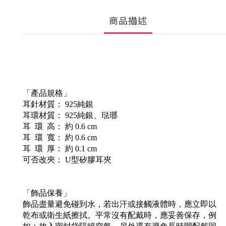
商品描述
「產品規格」
耳針材質： 925純銀
耳環材質： 925純銀、琺瑯
耳 環 高： 約 0.6 cm
耳 環 寬： 約 0.6 cm
耳 環 厚： 約 0.1 cm
可否改夾： U型矽膠耳夾
「飾品保養」
飾品盡量避免碰到水，若出汗或接觸液體時，應立即以
乾布或衛生紙擦拭。平常沒有配戴時，應妥善保存，例