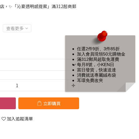
店，✨「沁夏透明感提案」滿312超商郵
查看更多
任選2件9折、3件85折
加入會員現領50元購物金
滿312郵局超取免運費
每月8號，小KEN日
當日發貨，快速送達
消費就送專屬絨布袋
耳環免費改夾
立即購買
加入追蹤清單