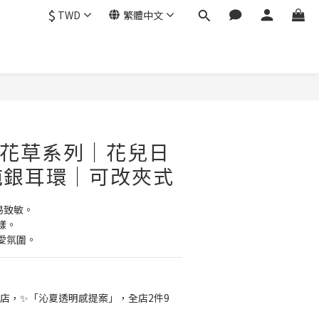
$
TWD
繁體中文
立即購買
｜花草系列｜花兒日
純銀耳環｜可改夾式
易致敏。
樣。
愛氛圍。
店，✨「沁夏透明感提案」，全店2件9