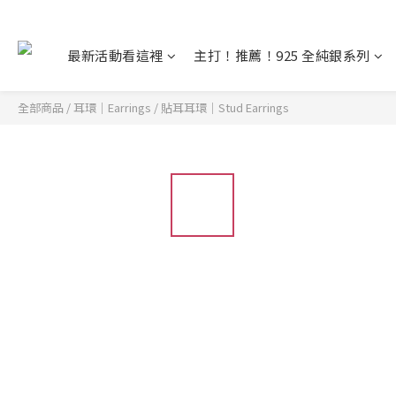
最新活動看這裡
主打！推薦！925 全純銀系列
全部商品
/
耳環｜Earrings
/
貼耳耳環｜Stud Earrings