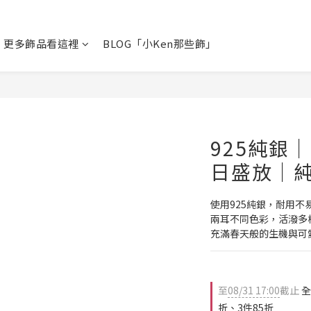
更多飾品看這裡
BLOG「小Ken那些飾」
925純銀
日盛放｜
使用925純銀，耐用不
兩耳不同色彩，活潑多
充滿春天般的生機與可
至
08/31 17:00
截止
全
折、3件85折