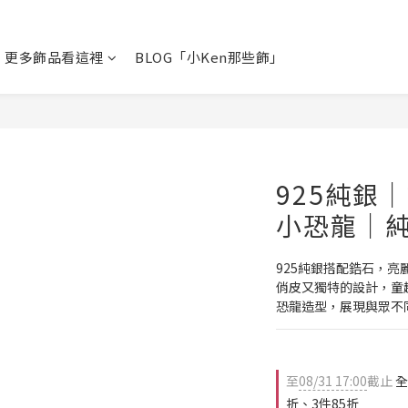
更多飾品看這裡
BLOG「小Ken那些飾」
925純銀
小恐龍｜
925純銀搭配鋯石，亮
俏皮又獨特的設計，童
恐龍造型，展現與眾不
至
08/31 17:00
截止
全
折、3件85折