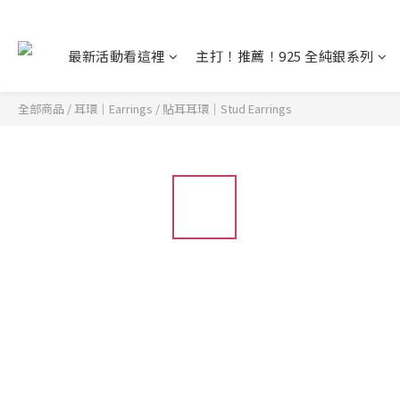
最新活動看這裡
主打！推薦！925 全純銀系列
全部商品
/
耳環｜Earrings
/
貼耳耳環｜Stud Earrings