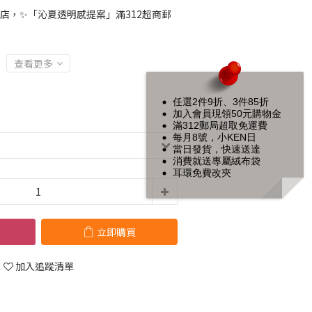
店，✨「沁夏透明感提案」滿312超商郵
查看更多
任選2件9折、3件85折
加入會員現領50元購物金
滿312郵局超取免運費
每月8號，小KEN日
當日發貨，快速送達
消費就送專屬絨布袋
耳環免費改夾
立即購買
加入追蹤清單