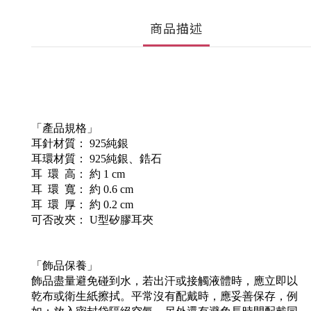
商品描述
「產品規格」
耳針材質： 925純銀
耳環材質： 925純銀、鋯石
耳 環 高： 約 1 cm
耳 環 寬： 約 0.6 cm
耳 環 厚： 約 0.2 cm
可否改夾： U型矽膠耳夾
「飾品保養」
飾品盡量避免碰到水，若出汗或接觸液體時，應立即以
乾布或衛生紙擦拭。平常沒有配戴時，應妥善保存，例