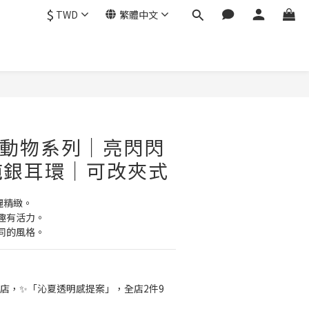
$
TWD
繁體中文
立即購買
｜動物系列｜亮閃閃
純銀耳環｜可改夾式
麗精緻。
趣有活力。
同的風格。
店，✨「沁夏透明感提案」，全店2件9