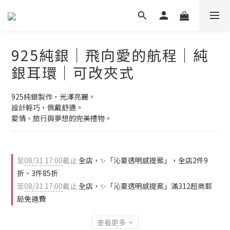
925純銀｜飛向愛的航程｜純
銀耳環｜可改夾式
925純銀製作，光澤亮麗。
設計輕巧，佩戴舒適。
愛情、旅行與夢想的完美禮物。
至
08/31 17:00
截止
全店，✨「沁夏透明感提案」，全店2件9
折、3件85折
至
08/31 17:00
截止
全店，✨「沁夏透明感提案」滿312超商郵
局免運費
查看更多