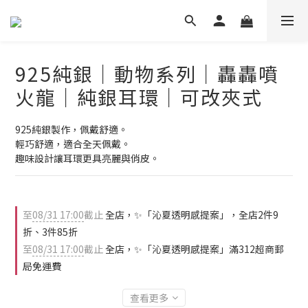
925純銀｜動物系列｜轟轟噴
火龍｜純銀耳環｜可改夾式
925純銀製作，佩戴舒適。
輕巧舒適，適合全天佩戴。
趣味設計讓耳環更具亮麗與俏皮。
至
08/31 17:00
截止
全店，✨「沁夏透明感提案」，全店2件9
折、3件85折
至
08/31 17:00
截止
全店，✨「沁夏透明感提案」滿312超商郵
局免運費
查看更多